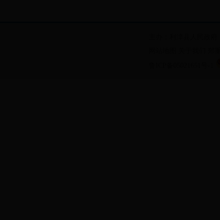
主办：利津县人民政府
网站地图
关于我们
郑
鲁ICP备05021651号-1