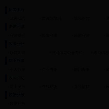
新闻中心
政务动态
国务院信息
视频新闻
走进利津
利津概况
投资利津
旅游利津
政务公开
领导之窗
政府信息公开专栏
政府信息
网上办事
个人办事
企业办事
部门办事
政民互动
网上民声
在线访谈
县长信箱
数据开放
数据开放