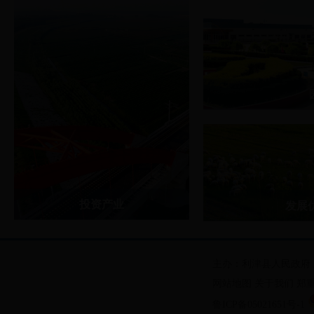
利津经济开发区
利津滨海新区
利津循环经济产业
利津中小企业创业
投资产业
发展
化工及新材料产业
交通区位优势
装备制造产业
丰富的自然资源
主办：利津县人民政府
资源再生利用产业
网站地图
关于我们
郑
纺织服装产业
鲁ICP备05021651号-1