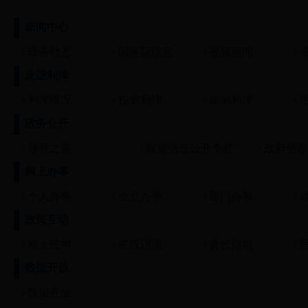
新闻中心
政务动态
国务院信息
视频新闻
走进利津
利津概况
投资利津
旅游利津
政务公开
领导之窗
政府信息公开专栏
政府信息
网上办事
个人办事
企业办事
部门办事
政民互动
网上民声
在线访谈
县长信箱
数据开放
数据开放