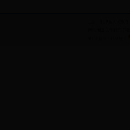
主办：利津县人民政府
网站地图
关于我们
郑
鲁ICP备05021651号-1