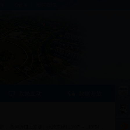
体
|
English
|
无障碍浏览
政民互动
数据开放
国务院
山东政
河近口段左侧。地跨东经118°07′～ 118°54′，