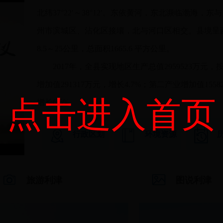
北纬37°22′～38°12′。东依黄河，东北濒临渤
州市滨城区、沾化区接壤，北与河口区相交。县境呈西
8.5～25公里，总面积1665.6 平方公里。
2017
年，全县实现地区生产总值2959523万元
增加值291317万元，增长4.7%；第二产业增加值1558
点击进入首页
增长6.6%。
行政区划
环境资源
旅游利津
图说利津