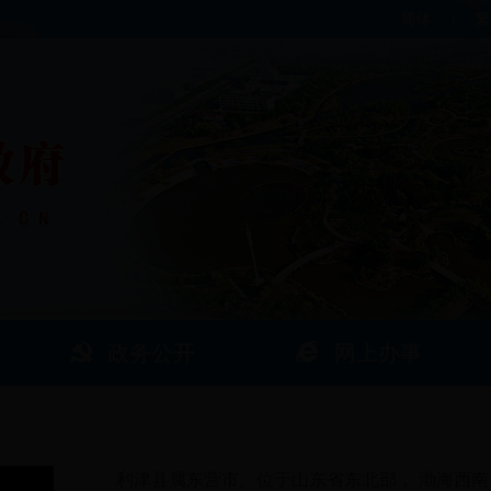
简体
|
繁
政务公开
网上办事
利津县属东营市。位于山东省东北部， 渤海西南岸， 黄