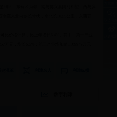
东营政
海，东与垦利区、东营区为邻，南与博兴县隔河相望，西与滨
南至东北向狭长带状，南北长102.5公里，东西宽
政务微
，按可比价格计算，比上年增长6.4%。其中，第一产业
政务微
257万元，增长6.5%；第三产业增加值1109949万元，
历史沿革
利津名人
利津纵横
数字利津