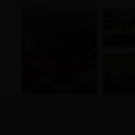
利津经济开
利津滨海新
利津循环经
利津中小企
投资产业
化工及新材料产业
交通区位优
装备制造产业
丰富的自然
主办：利津县人
资源再生利用产业
网站地图
关于
纺织服装产业
鲁ICP备050216