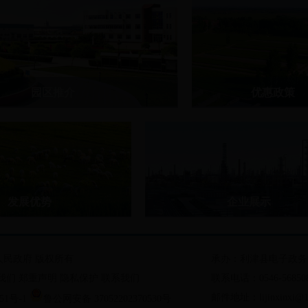
园区推介
优惠政策
发区
利津县外来投资优惠..
区
利津县社会化招商奖..
济产业园
业创业园
发展优势
企业展示
势
利华益集团简介
资源
山东凤凰制药股份有限公司简
民政府 版权所有
承办：利津县电子政务
更多...
我们
郑重声明
隐私保护
联系我们
联系电话：0546-56850
邮件地址：lijinxinxi@1
51号-1
鲁公网安备 37052202370530号