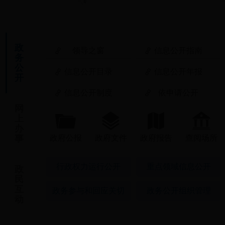
政
领导之窗
信息公开指南
务
公
信息公开目录
信息公开年报
开
信息公开制度
依申请公开
网
上
办
事
政府公报
政府文件
政府报告
查阅场所
行政权力运行公开
重点领域信息公开
政
民
互
政务参与和回应关切
政务公开组织管理
动