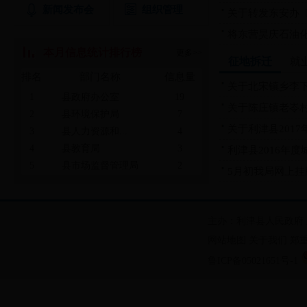
新闻发布会
组织管理
关于转发东安办〔2
将东营昊庆石油化工
本月信息统计排行榜
更多>>
征地拆迁
就
排名
部门名称
信息量
关于北宋镇乡李
1
县政府办公室
19
关于陈庄镇老岺
2
县环境保护局
7
关于利津县2017
3
县人力资源和...
4
4
县教育局
3
利津县2016年度
5
县市场监督管理局
2
5月初我局网上挂牌
6
县住房和城乡...
1
主办：利津县人民政府
网站地图
关于我们
郑
鲁ICP备05021651号-1