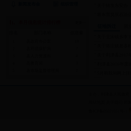
新闻发布会
组织管理
关于转发东安办〔2
将东营昊庆石油化工
本月信息统计排行榜
更多>>
征地拆迁
就
排名
部门名称
信息量
关于北宋镇乡李
1
县政府办公室
19
关于陈庄镇老岺
2
县环境保护局
7
关于利津县2017
3
县人力资源和...
4
4
县教育局
3
利津县2016年度
5
县市场监督管理局
2
5月初我局网上挂牌
6
县住房和城乡...
1
主办：利津县人民政府
网站地图
关于我们
郑
鲁ICP备05021651号-1