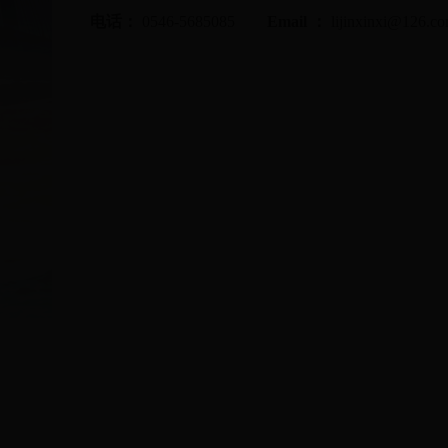
电话：
0546-5685085
Email
：
lijinxinxi@126.c