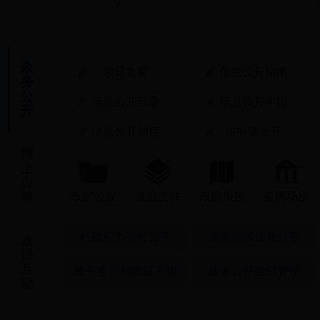
政
领导之窗
信息公开指南
务
公
信息公开目录
信息公开年报
开
信息公开制度
依申请公开
网
上
办
事
政府公报
政府文件
政府报告
查阅场所
行政权力运行公开
重点领域信息公开
政
民
互
政务参与和回应关切
政务公开组织管理
动