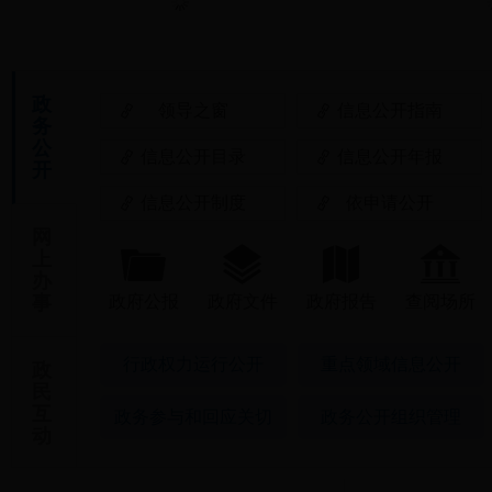
政
领导之窗
信息公开指南
务
公
信息公开目录
信息公开年报
开
信息公开制度
依申请公开
网
上
办
事
政府公报
政府文件
政府报告
查阅场所
行政权力运行公开
重点领域信息公开
政
民
互
政务参与和回应关切
政务公开组织管理
动